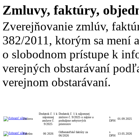
Zmluvy, faktúry, objed
Zverejňovanie zmlúv, faktú
382/2011, ktorým sa mení a
o slobodnom prístupe k inf
verejných obstarávaní podľa
verejnom obstarávaní.
Celková
S/bez
Leh
Typ
Číslo
Popis
Dátum
hodnota
DPH
na 
Dodatok č. 1 k
Dodatok č. 1 k nájomnej
nájomnej
zmluve č. 9/2025 o nájme a
s
Zmluva
01.09.2025
zmluve č.
podnájme nebytových
DPH
9/2025
priestorov
Odberateľské faktúry za
s
Faktúra
06 2026
13.05.2026
06/2026
DPH