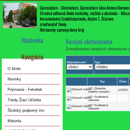
Gymnázium - Gimnázium, Gymnázium Jána Amosa Komens
Stredná odbomá škola techniky, služieb a obchodu - Műszak
Kereskedelmi Szakközépiskola, Adyho 7, Štúrovo
zriaďovateľ školy:
Nitriansky samosprávny kraj
Nástenka
Verejné obstarávania
Zverejňovanie verejných obstarávaní 
Navigácia
Objednávateľ:
Typ:
O škole
Novinky
Typ
Číslo
VO: Zákazka
Prijímanie - Felvételi
1/2023
malého rozsahu
VO: Podlimitná
Triedy Žiaci Učitelia
zákazka
VO: Podlimitná
zákazka
Školský podporný tím
Maturita