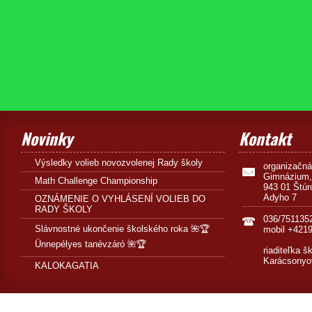
Novinky
Kontakt
Výsledky volieb novozvolenej Rady školy
organizačn
Gimnázium,
Math Challenge Championship
943 01 Štúr
Adyho 7
OZNÁMENIE O VYHLÁSENÍ VOLIEB DO
RADY ŠKOLY
036/751135
Slávnostné ukončenie školského roka 🌺🏆
mobil +421
Ünnepélyes tanévzáró 🌺🏆
riaditeľka š
Karácsonyo
KALOKAGATIA