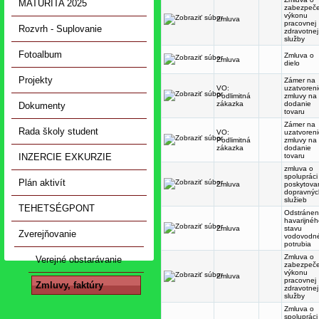
MATURITA 2025
zabezpeč
výkonu
Zmluva
pracovnej
Rozvrh - Suplovanie
zdravotnej
služby
Fotoalbum
Zmluva o
Zmluva
dielo
Projekty
Zámer na
VO:
uzatvoren
Podlimitná
zmluvy na
zákazka
dodanie
Dokumenty
tovaru
Zámer na
Rada školy student
VO:
uzatvoren
Podlimitná
zmluvy na
zákazka
dodanie
INZERCIE EXKURZIE
tovaru
zmluva o
spolupráci
Plán aktivít
Zmluva
poskytova
dopravnýc
služieb
TEHETSÉGPONT
Odstránen
havarijné
Zmluva
stavu
Zverejňovanie
vodovodn
potrubia
Zmluva o
Verejné obstarávanie
zabezpeč
výkonu
Zmluva
pracovnej
Zmluvy, faktúry
zdravotnej
služby
Zmluva o
spolupráci