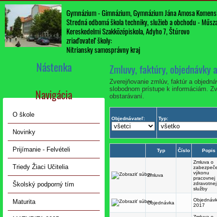
Gymnázium - Gimnázium, Gymnázium Jána Amosa Komens
Stredná odbomá škola techniky, služieb a obchodu - Műszak
Kereskedelmi Szakközépiskola, Adyho 7, Štúrovo
zriaďovateľ školy:
Nitriansky samosprávny kraj
Nástenka
Zmluvy, faktúry, objednávky 
Zverejňovanie zmlúv, faktúr a objedn
slobodnom prístupe k informáciám. Zv
Navigácia
obstarávaní.
O škole
Objednávateľ:
Typ:
Novinky
Prijímanie - Felvételi
Typ
Číslo
Popis
Zmluva o
Triedy Žiaci Učitelia
zabezpeč
výkonu
Zmluva
pracovnej
Školský podporný tím
zdravotnej
služby
Objednáv
Maturita
Objednávka
2017
Zmluva o