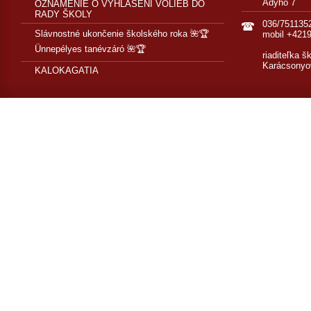
Adyho 7
OZNÁMENIE O VYHLÁSENÍ VOLIEB DO
RADY ŠKOLY
036/751135
Slávnostné ukončenie školského roka 🌺🏆
mobil +421
Ünnepélyes tanévzáró 🌺🏆
riaditeľka š
Karácsonyo
KALOKAGATIA