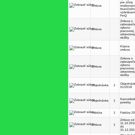
pre účely
Zmluva
realizovan
finančnéh
vzdelávan
FinQ
Zmluva o
zabezpeč
výkonu
Zmluva
pracovnej
zdravotnej
služby
Kúpna
Zmluva
zmluva
Zmluva o
zabezpeč
výkonu
Zmluva
pracovnej
zdravotnej
služby
Objednáv
Objednávka
1
01/2018
Kancelárs
Objednávka
1
potreby
Faktúra
1
Faktúry 2
Zmluvy od
11.10.201
Zmluva
1
do
31.12.201