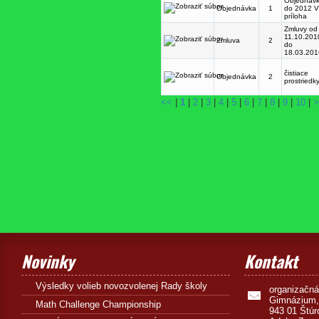
Objednáv
Objednávka
1
do 2012 V
príloha
Zmluvy od
11.10.201
Zmluva
2
do
18.03.201
čistiace
Objednávka
2
prostriedk
<<
|
1
|
2
|
3
|
4
|
5
|
6
|
7
|
8
|
9
|
10
|
>
Novinky
Kontakt
Výsledky volieb novozvolenej Rady školy
organizačn
Gimnázium,
Math Challenge Championship
943 01 Štúr