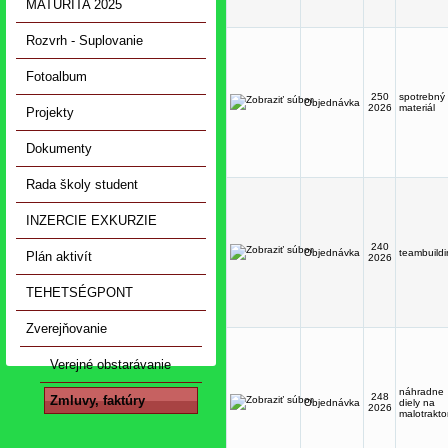
MATURITA 2025
Rozvrh - Suplovanie
Fotoalbum
250
spotrebný
Objednávka
2026
materiál
Projekty
Dokumenty
Rada školy student
INZERCIE EXKURZIE
240
Objednávka
teambuild
Plán aktivít
2026
TEHETSÉGPONT
Zverejňovanie
Verejné obstarávanie
náhradne
248
Zmluvy, faktúry
Objednávka
diely na
2026
malotrakto