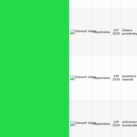
247
čistiace
Objednávka
2026
prostriedk
249
spotrebný
Objednávka
2026
materiál
235
občerstve
Objednávka
2026
teambuild