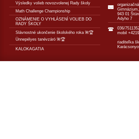
Výsledky volieb novozvolenej Rady školy
organizačn
Gimnázium,
Math Challenge Championship
943 01 Štúr
Adyho 7
OZNÁMENIE O VYHLÁSENÍ VOLIEB DO
RADY ŠKOLY
036/751135
Slávnostné ukončenie školského roka 🌺🏆
mobil +421
Ünnepélyes tanévzáró 🌺🏆
riaditeľka š
Karácsonyo
KALOKAGATIA