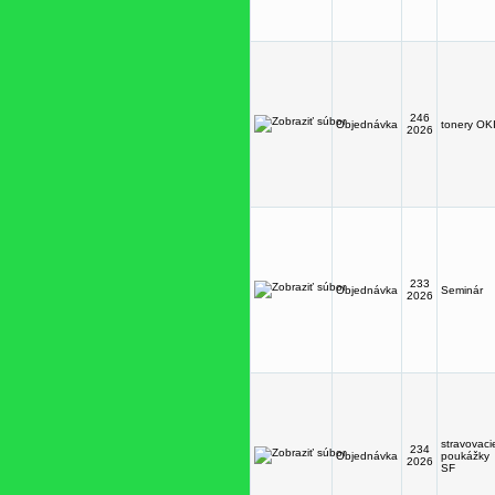
246
Objednávka
tonery OK
2026
233
Objednávka
Seminár
2026
stravovaci
234
Objednávka
poukážky
2026
SF