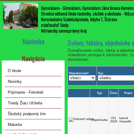
Gymnázium - Gimnázium, Gymnázium Jána Amosa Komens
Stredná odbomá škola techniky, služieb a obchodu - Műszak
Kereskedelmi Szakközépiskola, Adyho 7, Štúrovo
zriaďovateľ školy:
Nitriansky samosprávny kraj
Nástenka
Zmluvy, faktúry, objednávky 
Zverejňovanie zmlúv, faktúr a objedn
slobodnom prístupe k informáciám. Zv
Navigácia
obstarávaní.
O škole
Objednávateľ:
Typ:
Novinky
Prijímanie - Felvételi
Typ
Číslo
Popis
Triedy Žiaci Učitelia
Školský podporný tím
251
kalové
Objednávka
2026
čerpadlo
Maturita