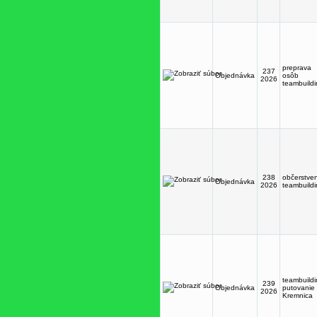
preprava
237
Objednávka
osôb
2026
teambuild
238
občerstve
Objednávka
2026
teambuild
teambuild
239
Objednávka
putovanie
2026
Kremnica