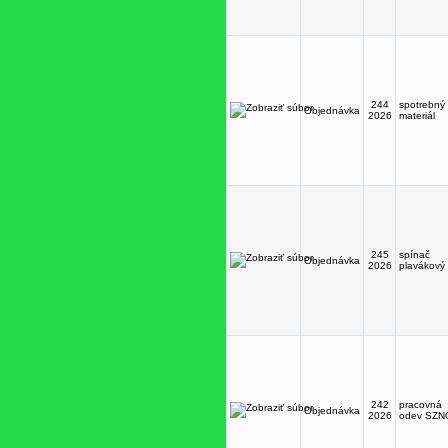
244
spotrebný
Objednávka
2026
materiál
245
spínač
Objednávka
2026
plavákový
242
pracovná
Objednávka
2026
odev SZN