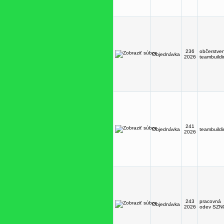
236
občerstve
Objednávka
2026
teambuild
241
Objednávka
teambuild
2026
243
pracovná
Objednávka
2026
odev SZN