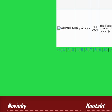
samolepky
231
Objednávka
na hasiac
2026
prístsroje
<<
|
1
|
2
|
3
|
4
|
5
|
6
|
7
|
8
|
9
|
10
|
>
Novinky
Kontakt