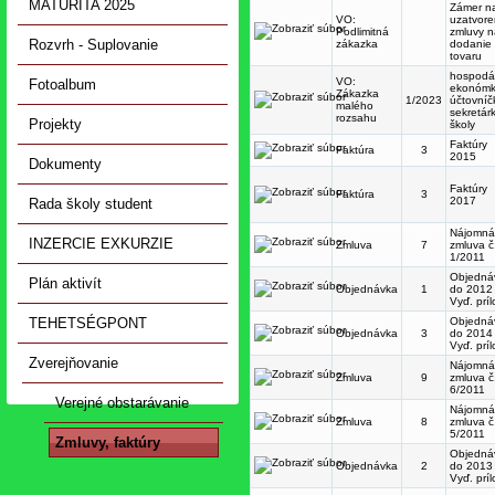
MATURITA 2025
Zámer n
VO:
uzatvore
Podlimitná
zmluvy n
Rozvrh - Suplovanie
zákazka
dodanie
tovaru
hospodá
VO:
Fotoalbum
ekonómk
Zákazka
1/2023
účtovníč
malého
sekretár
rozsahu
Projekty
školy
Faktúry
Faktúra
3
2015
Dokumenty
Faktúry
Faktúra
3
2017
Rada školy student
Nájomná
INZERCIE EXKURZIE
Zmluva
7
zmluva č
1/2011
Objedná
Plán aktivít
Objednávka
1
do 2012
Vyď. prí
TEHETSÉGPONT
Objedná
Objednávka
3
do 2014
Vyď. prí
Zverejňovanie
Nájomná
Zmluva
9
zmluva č
6/2011
Verejné obstarávanie
Nájomná
Zmluva
8
zmluva č
5/2011
Zmluvy, faktúry
Objedná
Objednávka
2
do 2013
Vyď. prí