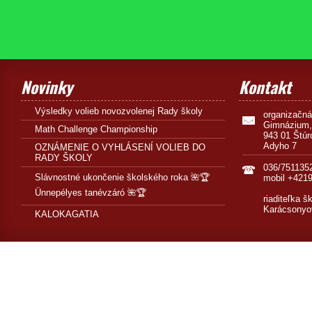
Novinky
Kontakt
Výsledky volieb novozvolenej Rady školy
organizačn
Gimnázium,
Math Challenge Championship
943 01 Štúr
Adyho 7
OZNÁMENIE O VYHLÁSENÍ VOLIEB DO
RADY ŠKOLY
036/751135
Slávnostné ukončenie školského roka 🌺🏆
mobil +421
Ünnepélyes tanévzáró 🌺🏆
riaditeľka š
Karácsonyo
KALOKAGATIA