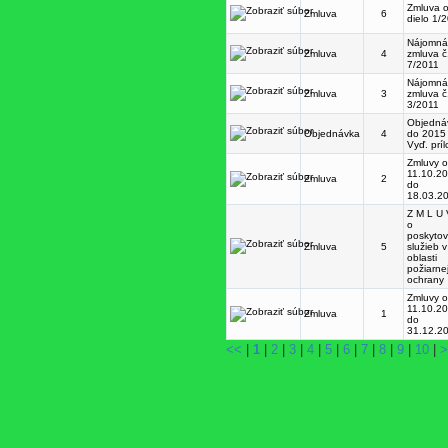
Zmluva 
Zmluva
6
dielo 1/
Nájomná
Zmluva
4
zmluva č
7/2011
Nájomná
Zmluva
3
zmluva č
3/2011
Objedná
Objednávka
4
do 2015
Vyď. prí
Zmluvy 
11.10.2
Zmluva
2
do
18.03.2
Z M L U 
o
poskytov
Zmluva
5
služieb v
oblasti
požiarne
ochrany
Zmluvy 
11.10.2
Zmluva
1
do
31.12.2
<<
|
1
|
2
|
3
|
4
|
5
|
6
|
7
|
8
|
9
|
10
|
>