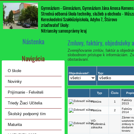
Gymnázium - Gimnázium, Gymnázium Jána Amosa Komens
Stredná odbomá škola techniky, služieb a obchodu - Műszak
Kereskedelmi Szakközépiskola, Adyho 7, Štúrovo
zriaďovateľ školy:
Nitriansky samosprávny kraj
Nástenka
Zmluvy, faktúry, objednávky 
Zverejňovanie zmlúv, faktúr a objedn
slobodnom prístupe k informáciám. Zv
Navigácia
obstarávaní.
O škole
Objednávateľ:
Typ:
Novinky
Prijímanie - Felvételi
Typ
Číslo
Popi
Faktúry
Faktúra
1
Triedy Žiaci Učitelia
2013
Faktúry
Faktúra
2
2014
Školský podporný tím
Zámer n
VO:
uzatvore
Maturita
Podlimitná
zmluvy n
zákazka
dodanie
tovaru