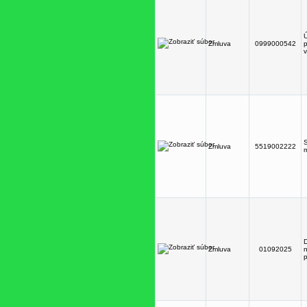
Ú
Zmluva
0999000542
v
S
Zmluva
5519002222
m
Zmluva
01092025
n
p