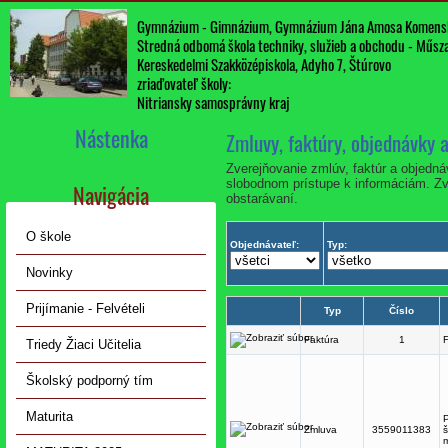
Gymnázium - Gimnázium, Gymnázium Jána Amosa Komens
Stredná odbomá škola techniky, služieb a obchodu - Műszak
Kereskedelmi Szakközépiskola, Adyho 7, Štúrovo
zriaďovateľ školy:
Nitriansky samosprávny kraj
Nástenka
Zmluvy, faktúry, objednávky 
Zverejňovanie zmlúv, faktúr a objedn
slobodnom prístupe k informáciám. Zv
Navigácia
obstarávaní.
O škole
Objednávateľ:
Typ:
Novinky
Prijímanie - Felvételi
Typ
Číslo
Faktúra
1
Triedy Žiaci Učitelia
Školský podporný tím
Maturita
P
Zmluva
3559011383
m