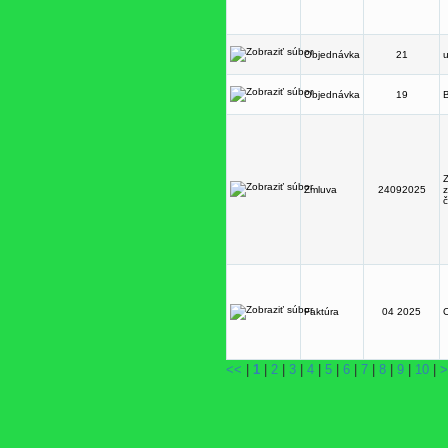
Objednávka
21
Objednávka
19
B
Z
Zmluva
24092025
z
č
Faktúra
04 2025
O
<<
|
1
|
2
|
3
|
4
|
5
|
6
|
7
|
8
|
9
|
10
|
>