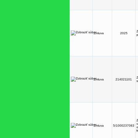
Zmluva
2025
p
Z
Zmluva
214021101
s
Zmluva
5/1000237083
k