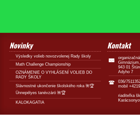
Novinky
Kontakt
Výsledky volieb novozvolenej Rady školy
organizačn
Gimnázium,
Math Challenge Championship
943 01 Štúr
Adyho 7
OZNÁMENIE O VYHLÁSENÍ VOLIEB DO
RADY ŠKOLY
036/751135
Slávnostné ukončenie školského roka 🌺🏆
mobil +421
Ünnepélyes tanévzáró 🌺🏆
riaditeľka š
Karácsonyo
KALOKAGATIA