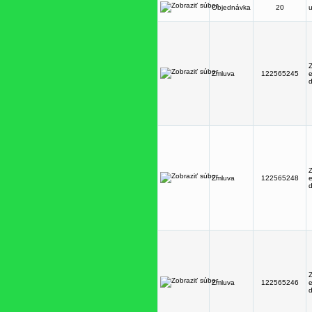
Objednávka
20
Z
Zmluva
122565245
e
d
Z
Zmluva
122565248
e
d
Z
Zmluva
122565246
e
d