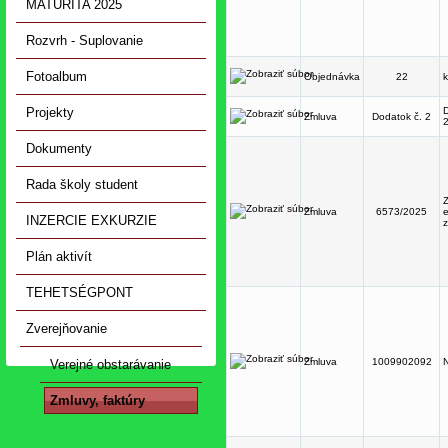
MATURITA 2025
Rozvrh - Suplovanie
Fotoalbum
Objednávka
22
k
Projekty
D
Zmluva
Dodatok č. 2
Dokumenty
Rada školy student
Zmluva
6573/2025
e
INZERCIE EXKURZIE
z
Plán aktivít
TEHETSÉGPONT
Zverejňovanie
Zmluva
1009902092
N
Verejné obstarávanie
Zmluvy, faktúry