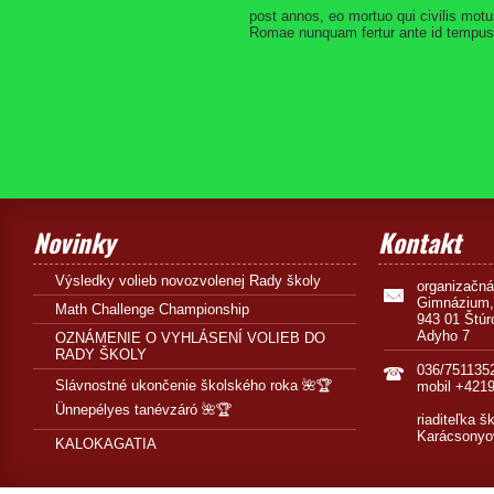
post annos, eo mortuo qui civilis mot
Romae nunquam fertur ante id tempus f
Novinky
Kontakt
Výsledky volieb novozvolenej Rady školy
organizačn
Gimnázium,
Math Challenge Championship
943 01 Štúr
Adyho 7
OZNÁMENIE O VYHLÁSENÍ VOLIEB DO
RADY ŠKOLY
036/751135
Slávnostné ukončenie školského roka 🌺🏆
mobil +421
Ünnepélyes tanévzáró 🌺🏆
riaditeľka š
Karácsonyo
KALOKAGATIA