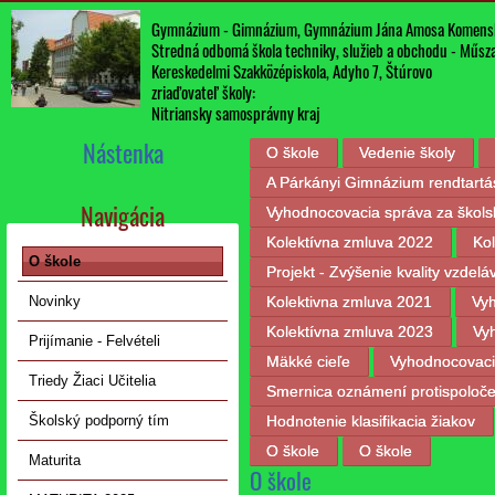
Gymnázium - Gimnázium, Gymnázium Jána Amosa Komens
Stredná odbomá škola techniky, služieb a obchodu - Műszak
Kereskedelmi Szakközépiskola, Adyho 7, Štúrovo
zriaďovateľ školy:
Nitriansky samosprávny kraj
Nástenka
O škole
Vedenie školy
A Párkányi Gimnázium rendtartá
Navigácia
Vyhodnocovacia správa za škols
Kolektívna zmluva 2022
Ko
O škole
Projekt - Zvýšenie kvality vzde
Kolektivna zmluva 2021
Vy
Novinky
Kolektívna zmluva 2023
Vy
Prijímanie - Felvételi
Mäkké cieľe
Vyhodnocovaci
Triedy Žiaci Učitelia
Smernica oznámení protispoločen
Hodnotenie klasifikacia žiakov
Školský podporný tím
O škole
O škole
Maturita
O škole