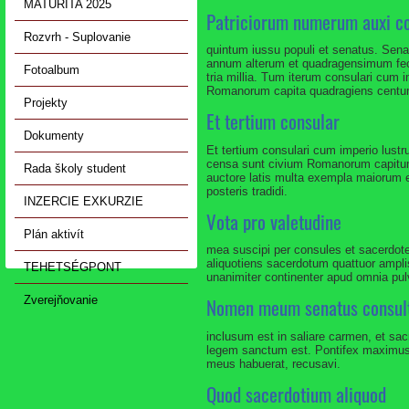
MATURITA 2025
Patriciorum numerum auxi c
Rozvrh - Suplovanie
quintum iussu populi et senatus. Sena
annum alterum et quadragensimum feci
Fotoalbum
tria millia. Tum iterum consulari cum 
Romanorum capita quadragiens centum mi
Projekty
Et tertium consular
Dokumenty
Et tertium consulari cum imperio lust
censa sunt civium Romanorum capitum 
Rada školy student
auctore latis multa exempla maiorum 
posteris tradidi.
INZERCIE EXKURZIE
Vota pro valetudine
Plán aktivít
mea suscipi per consules et sacerdote
aliquotiens sacerdotum quattuor amplis
TEHETSÉGPONT
unanimiter continenter apud omnia pul
Zverejňovanie
Nomen meum senatus consul
inclusum est in saliare carmen, et sa
legem sanctum est. Pontifex maximus n
meus habuerat, recusavi.
Quod sacerdotium aliquod